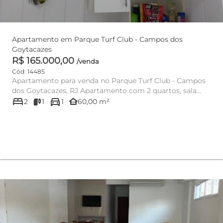
Apartamento em Parque Turf Club - Campos dos
Goytacazes
R$ 165.000,00
/venda
Cód: 14485
Apartamento para venda no Parque Turf Club - Campos
dos Goytacazes, RJ Apartamento com 2 quartos, sala
bed
directions_car
com 2...
other_houses
2
1
1
60,00 m²