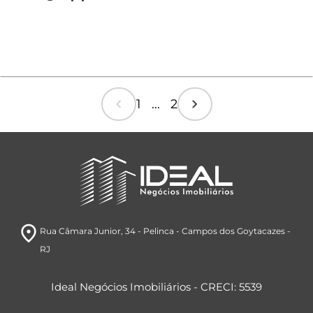
chevron_left
chevron_right
1 ... 2
room
Rua Câmara Junior, 34
- Pelinca
- Campos dos Goytacazes
-
RJ
Ideal Negócios Imobiliários - CRECI: 5539