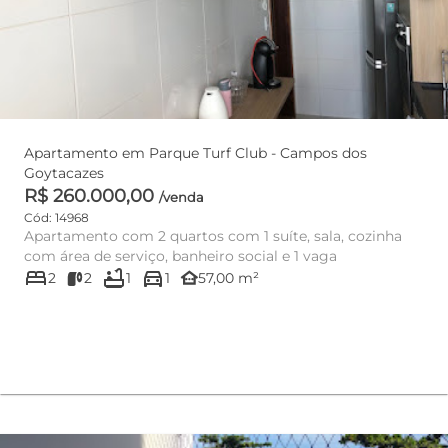
Apartamento em Parque Turf Club - Campos dos
Goytacazes
R$ 260.000,00
/venda
Cód: 14968
Apartamento com 2 quartos com 1 suíte, sala, cozinha
com área de serviço, banheiro social e 1 vaga
bed
bathtub
directions_car
other_houses
2
2
1
1
57,00 m²