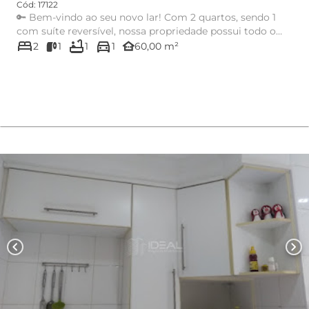
Cód: 17122
🔑 Bem-vindo ao seu novo lar! Com 2 quartos, sendo 1
com suíte reversível, nossa propriedade possui todo o
bed
bathtub
directions_car
conforto e f...
other_houses
2
1
1
1
60,00 m²
chevron_left
chevron_right