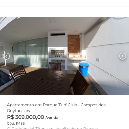
chevron_left
chevron_right
Apartamento em Parque Turf Club - Campos dos
Goytacazes
R$ 369.000,00
/venda
Cód: 11485
O Residencial Titanium, localizado no Parque