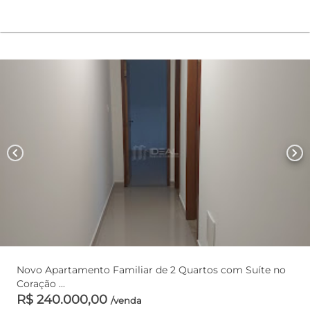
chevron_left
chevron_right
Novo Apartamento Familiar de 2 Quartos com Suíte no
Coração ...
R$ 240.000,00
/venda