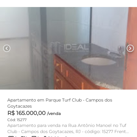
chevron_left
chevron_right
Apartamento em Parque Turf Club - Campos dos
Goytacazes
R$ 165.000,00
/venda
Cód: 15277
Apartamento para venda na Rua Antônio Manoel no Tuf
Club - Campos dos Goytacazes, RJ - código: 15277 Frente,