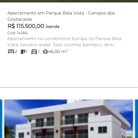
Apartamento em Parque Bela Vista - Campos dos
Goytacazes
R$ 115.500,00
/venda
Cód: 14584
Apartamento no condomínio Europa no Parque Bela
Vista, terceiro andar. Sala, cozinha, banheiro, dois
bed
directions_car
quartos. Condomíni...
other_houses
2
1
1
46,00 m²