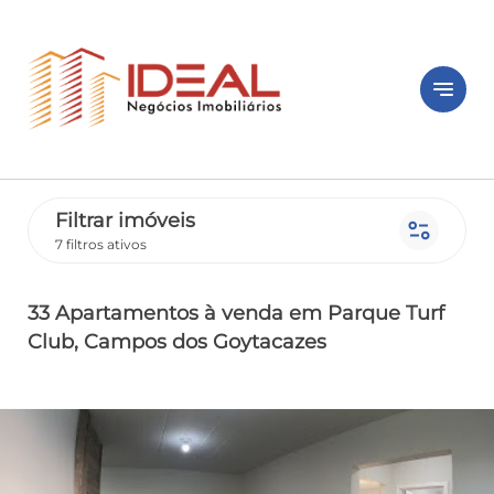
notes
Filtrar imóveis
page_info
7 filtros ativos
33 Apartamentos
à venda
em Parque Turf
Club
, Campos dos Goytacazes