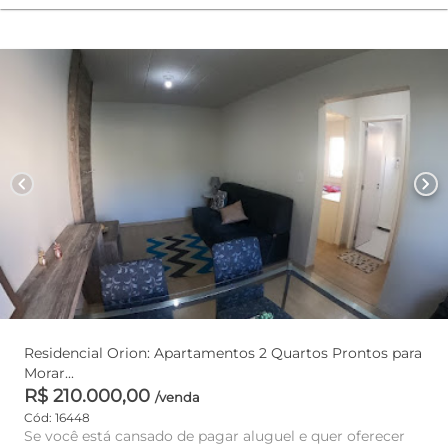
chevron_left
chevron_right
Residencial Orion: Apartamentos 2 Quartos Prontos para
Morar...
R$ 210.000,00
/venda
Cód: 16448
Se você está cansado de pagar aluguel e quer oferecer