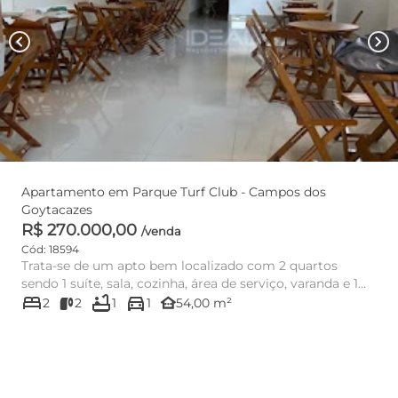
chevron_left
chevron_right
Apartamento em Parque Turf Club - Campos dos
Goytacazes
R$ 270.000,00
/venda
Cód: 18594
Trata-se de um apto bem localizado com 2 quartos
sendo 1 suíte, sala, cozinha, área de serviço, varanda e 1
bed
bathtub
directions_car
vaga de gar...
other_houses
2
2
1
1
54,00 m²