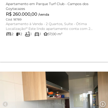
Apartamento em Parque Turf Club - Campos dos
Goytacazes
R$ 260.000,00
/venda
Cód: 18789
Apartamento à Venda - 2 Quartos, Suíte - Ótima
Localização!* Este lindo apartamento conta com 2
bed
bathtub
directions_car
quartos, sendo uma suíte...
other_houses
2
2
1
1
57,00 m²
chevron_left
chevron_right