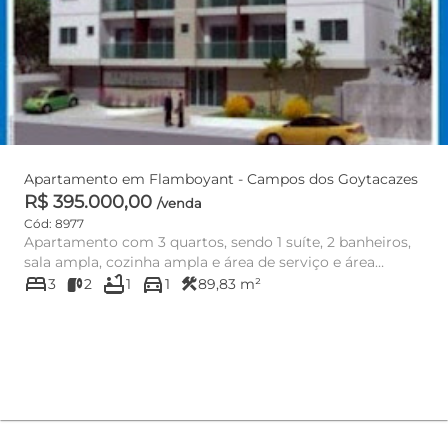
Apartamento em Flamboyant - Campos dos Goytacazes
R$ 395.000,00
/venda
Cód: 8977
Apartamento com 3 quartos, sendo 1 suíte, 2 banheiros,
sala ampla, cozinha ampla e área de serviço e área
bed
bathtub
directions_car
externa com 89...
construction
3
2
1
1
89,83 m²