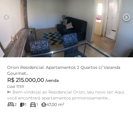
chevron_left
chevron_right
Orion Residencial: Apartamentos 2 Quartos c/ Varanda
Gourmet...
R$ 215.000,00
/venda
Cód: 17311
🔑 Bem-vindo(a) ao Residencial Orion, seu novo lar! Aqui,
você encontrará apartamentos primorosamente
bed
directions_car
projetados com do...
other_houses
2
1
1
47,00 m²