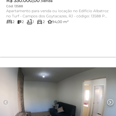
R$ 330.000,00
/venda
Cód: 13588
Apartamento para venda ou locação no Edifício Albatroz
no Turf - Campos dos Goytacazes, RJ - código: 13588 P...
bed
bathtub
directions_car
other_houses
2
2
1
2
94,00 m²
chevron_left
chevron_right