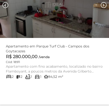
chevron_left
chevron_right
Apartamento em Parque Turf Club - Campos dos
Goytacazes
R$ 280.000,00
/venda
Cód: 18911
Apartamento com fino acabamento, localizado no bairro
Flamboyant, a poucos metros da Avenida Gilberto
bed
bathtub
directions_car
Cardoso. Com 84,52...
other_houses
2
2
1
1
84,52 m²