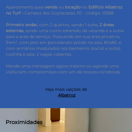
Apartamento para
venda
ou
locação
no
Edifício Albatroz
no Turf -
Campos dos Goytacazes, RJ - código: 13588
Primeiro andar,
com 2 quartos, sendo 1 suíte
, 2 áreas
externas,
sendo uma como extensão da varanda e a outra
para a área de serviço. Possuindo em sua área privativa,
94m², com piso em porcelanato polido na sala, 80x80, e
com armários modulados nos banheiros (social e suíte),
cozinha e sala. 2 vagas cobertas.
Mande uma mensagem agora mesmo ou agende uma
visita sem compromisso com um de nossos corretores.
Veja mais opções de
Albatroz
keyboard_backspace
Proximidades