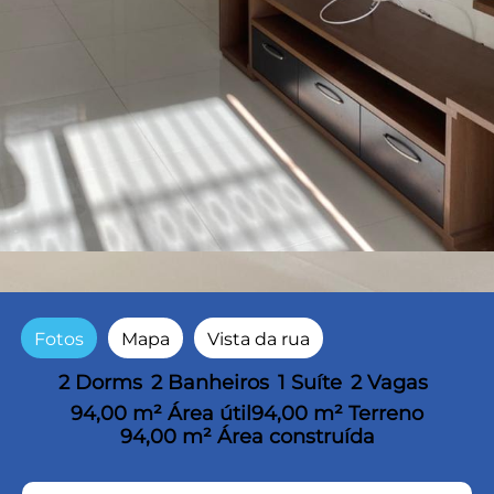
Fotos
Mapa
Vista da rua
2 Dorms
2 Banheiros
1 Suíte
2 Vagas
94,00 m² Área útil
94,00 m² Terreno
94,00 m² Área construída