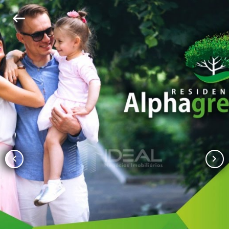
keyboard_backspace
chevron_left
chevron_right