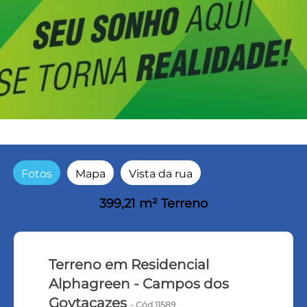
Fotos
Mapa
Vista da rua
399,21 m² Terreno
Terreno em Residencial
Alphagreen - Campos dos
Goytacazes
- Cód.11589