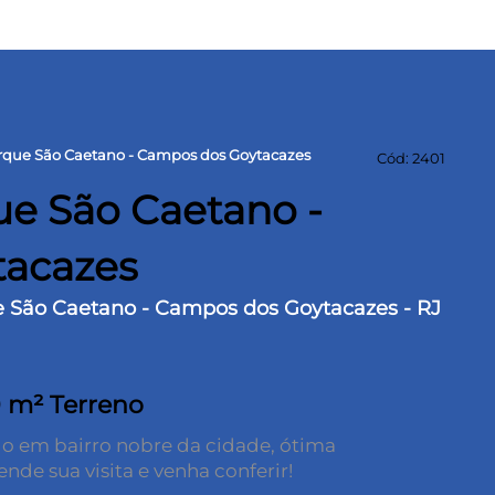
rque São Caetano - Campos dos Goytacazes
Cód: 2401
e São Caetano -
tacazes
e São Caetano - Campos dos Goytacazes - RJ
 m² Terreno
o em bairro nobre da cidade, ótima
de sua visita e venha conferir!