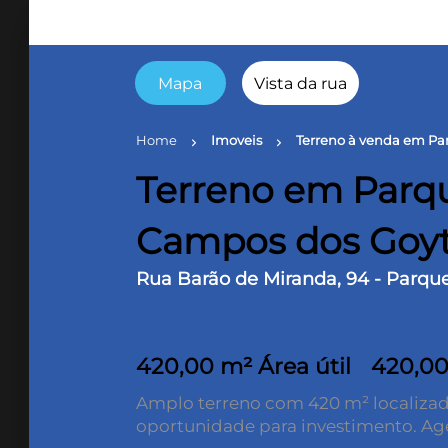
Mapa
Vista da rua
Home
Imoveis
Terreno à venda em Pa
chevron_right
chevron_right
Terreno em Parqu
Campos dos Goy
Rua Barão de Miranda, 94 - Parqu
420,00 m² Área útil
420,00
Amplo terreno com 420 m² localizad
oportunidade para investimento. Agen