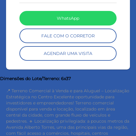
WhatsApp
FALE COM O CORRETOR
AGENDAR UMA VISITA
Dimensões do Lote/Terreno: 6x37
📍 Terreno Comercial à Venda e para Aluguel – Localização
Estratégica no Centro Excelente oportunidade para
investidores e empreendedores! Terreno comercial
disponível para venda e locação, localizado em área
central da cidade, com grande fluxo de veículos e
pedestres. 🔹 Localização privilegiada: a poucos metros da
Avenida Alberto Torres, uma das principais vias da região,
com fácil acesso a comércios, hospitais, centros