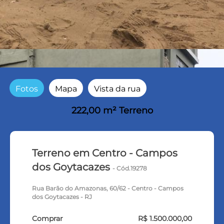
Fotos
Mapa
Vista da rua
222,00 m² Terreno
Terreno em Centro - Campos
dos Goytacazes
- Cód.19278
Rua Barão do Amazonas, 60/62 - Centro - Campos
dos Goytacazes - RJ
Comprar
R$ 1.500.000,00