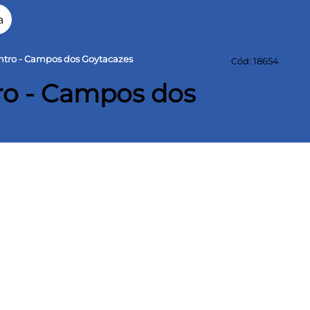
a
ntro - Campos dos Goytacazes
Cód: 18654
ro - Campos dos
ro - Campos dos Goytacazes - RJ
Aluguel – Localização Estratégica no Centro
idores e empreendedores! Terreno comercial
calizado em área central da cidade, com grande
alização privilegiada: a poucos metros da