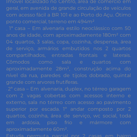
Imóvel localizado no Centro, área de comercio em
geral, em avenida de grande circulação de veículos
com acesso fácil a BR 101 e ao Porto do Açu. Ótimo
ponto comercial, terreno em 494m²
1ª casa – Em alvenaria estilo neoclássico com 50
_
anos de idade, com aproximadamente 180m² com
04 quartos, 3 salas, copa, cozinha, despensa, área
de serviço, armários embutidos nos 2 quartos
compartilhados, entradas frontais e laterais.
Cômodos como sala e quartos com
aproximadamente 28m², construção acima do
nível da rua, paredes de tijolos dobrado, quintal
grande com arvores frutíferas.
2ª casa – Em alvenaria, duplex, no térreo garagem
-
com 2 vagas cobertas com acessos interno e
externo, sala no térreo com acesso ao pavimento
superior por escada. 1º andar composto por 2
quartos, cozinha, área de serviço, wc social, toda
em ardósia, piso frio e mármore com
aproximadamente 60m².
Estuda permuta parcial por 2 casas em bairro