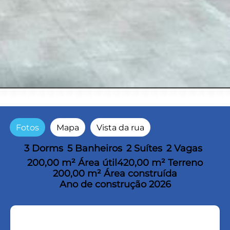
Fotos
Mapa
Vista da rua
3 Dorms
5 Banheiros
2 Suítes
2 Vagas
200,00 m² Área útil
420,00 m² Terreno
200,00 m² Área construída
Ano de construção 2026