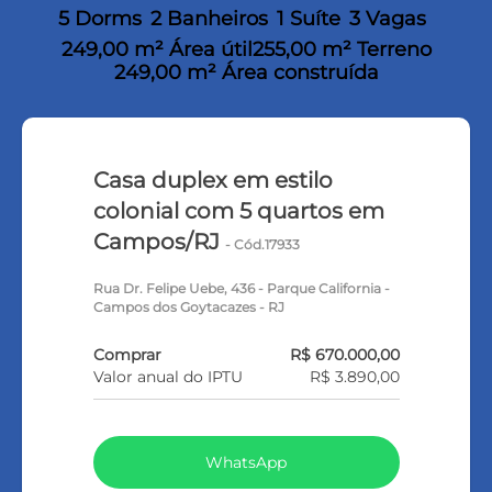
5 Dorms
2 Banheiros
1 Suíte
3 Vagas
249,00 m² Área útil
255,00 m² Terreno
249,00 m² Área construída
Casa duplex em estilo
colonial com 5 quartos em
Campos/RJ
- Cód.17933
Rua Dr. Felipe Uebe, 436 - Parque California -
Campos dos Goytacazes - RJ
Comprar
R$ 670.000,00
Valor anual do IPTU
R$ 3.890,00
WhatsApp