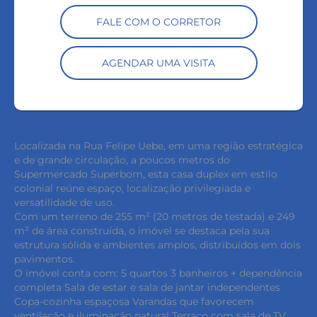
FALE COM O CORRETOR
AGENDAR UMA VISITA
Localizada na Rua Felipe Uebe, em uma região estratégica
e de grande circulação, a poucos metros do
Supermercado Superbom, esta casa duplex em estilo
colonial reúne espaço, localização privilegiada e
versatilidade de uso.
Com um terreno de 255 m² (20 metros de testada) e 249
m² de área construída, o imóvel se destaca pela sua
estrutura sólida e ambientes amplos, distribuídos em dois
pavimentos.
O imóvel conta com: 5 quartos 3 banheiros + dependência
completa Sala de estar e sala de jantar independentes
Copa-cozinha espaçosa Varandas que favorecem
ventilação e iluminação natural Terraço com sala de TV