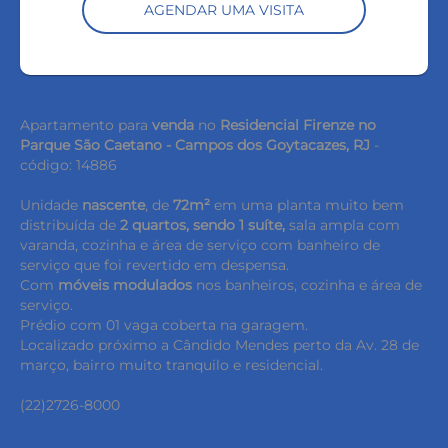
AGENDAR UMA VISITA
Apartamento para
venda
no
Residencial Firenze no
Parque São Caetano - Campos dos Goytacazes, RJ
-
código: 14886
Unidade
nascente
, de
72m²
em uma planta muito bem
distribuída de
2 quartos, sendo 1 suíte,
sala ampla com
varanda, cozinha e área de serviço com banheiro de
serviço que foi revertido em despensa.
Com
móveis modulados
nos banheiros, cozinha e área de
serviço.
Prédio com 01 vaga coberta na garagem.
Localizado próximo a Cândido Mendes perto da Av. 28 de
março, bairro muito tranquilo e residencial.
(22)2726-8000