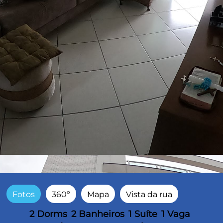
Fotos
360º
Mapa
Vista da rua
2 Dorms
2 Banheiros
1 Suíte
1 Vaga