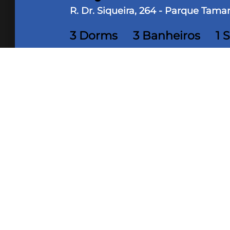
R. Dr. Siqueira, 264 - Parque Tam
3 Dorms
3 Banheiros
1 
88,70 m² Área útil
88,70 m²
Apartamento no Ed. Spazio Tamandar
11488
Composto por 3 quartos, sendo 1 su
conforto e praticidade, localizado 
próximo a supermercados, shoppings,
(22)2726-8000
Veja mais op