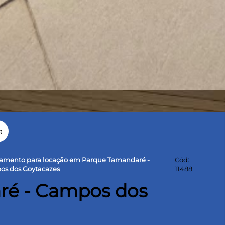
a
amento para locação em Parque Tamandaré -
Cód:
s dos Goytacazes
11488
ré - Campos dos