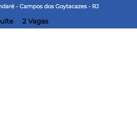
andaré - Campos dos Goytacazes - RJ
Suíte
2 Vagas
 Área construída
é - Campos dos Goytacazes, RJ - código:
íte, é uma ótima opção pra quem deseja
numa área que abrange todo tipo de comércio,
 restaurantes, farmácias e escolas.
ções de
Spazio Tamandaré