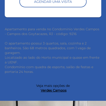
AGENDAR UMA VISITA
Apartamento para venda no Condomínio Verdes Campos
- Campos dos Goytacazes, RJ - código: 9216
O apartamento possui 3 quartos, sala, cozinha e 2
banheiros. São 68 metros quadrados, com 1 vaga de
garagem.
Localizado ao lado do Horto municipal e quase em frente
a UENF.
Condomínio com quadra de esporte, salão de festas e
portaria 24 horas.
Veja mais opções de
Verdes Campos