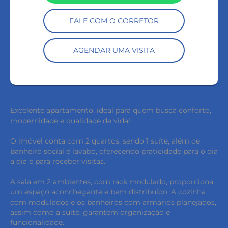
FALE COM O CORRETOR
AGENDAR UMA VISITA
Excelente apartamento, ideal para quem busca conforto,
modernidade e qualidade de vida!
O imóvel conta com 2 quartos, sendo 1 suíte, além de
banheiro social e lavabo, oferecendo praticidade para o dia
a dia e para receber visitas.
A sala em 2 ambientes, com rack modulado, proporciona
um espaço aconchegante e bem distribuído. A cozinha
com modulados e os banheiros com armários planejados,
assim como a suíte, garantem organização e
funcionalidade.